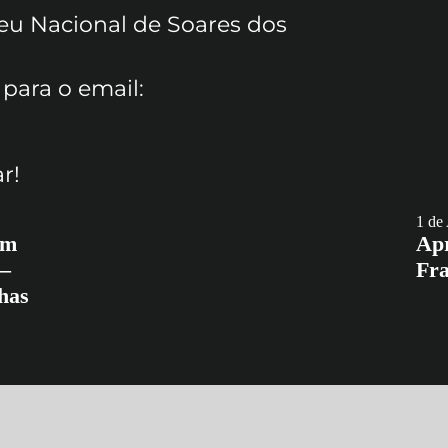
eu Nacional de Soares dos
 para o email:
r!
1 de
em
Apr
 –
Fra
has