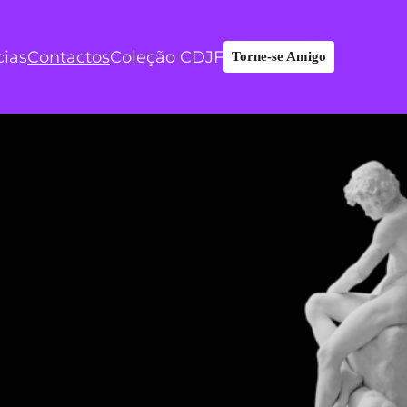
cias
Contactos
Coleção CDJF
Torne-se Amigo