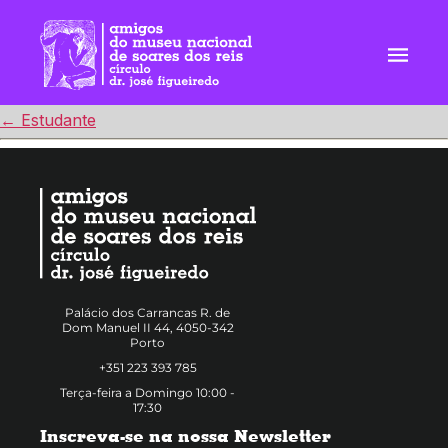
Skip
to
the
content
←
Estudante
Palácio dos Carrancas R. de
Dom Manuel II 44, 4050-342
Porto
+351 223 393 785
Terça-feira a Domingo 10:00 -
17:30
Inscreva-se na nossa Newsletter